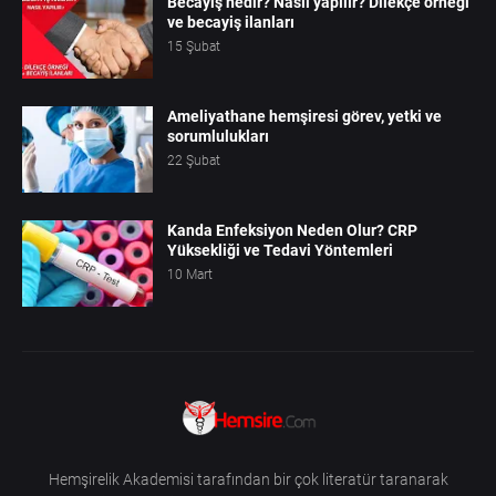
Becayiş nedir? Nasıl yapılır? Dilekçe örneği
ve becayiş ilanları
15 Şubat
Ameliyathane hemşiresi görev, yetki ve
sorumlulukları
22 Şubat
Kanda Enfeksiyon Neden Olur? CRP
Yüksekliği ve Tedavi Yöntemleri
10 Mart
Hemşirelik Akademisi tarafından bir çok literatür taranarak