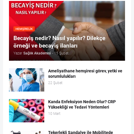
HEMŞIRELIK
Becayiş nedir? Nasıl yapılır? Dilekçe
örneği ve becayiş ilanları
Yazar
Sağlık Akademisi
-
15 Şubat
Ameliyathane hemşiresi görev, yetki ve
sorumlulukları
22 Şubat
Kanda Enfeksiyon Neden Olur? CRP
Yüksekliği ve Tedavi Yöntemleri
10 Mart
Tekerlekli Sandalye ile Mobilitede