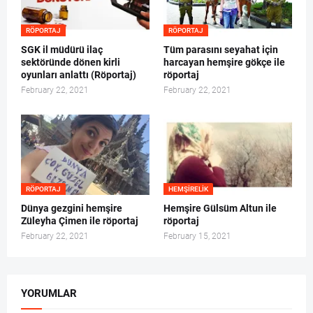
RÖPORTAJ
RÖPORTAJ
SGK il müdürü ilaç
Tüm parasını seyahat için
sektöründe dönen kirli
harcayan hemşire gökçe ile
oyunları anlattı (Röportaj)
röportaj
February 22, 2021
February 22, 2021
RÖPORTAJ
HEMŞIRELIK
Dünya gezgini hemşire
Hemşire Gülsüm Altun ile
Züleyha Çimen ile röportaj
röportaj
February 22, 2021
February 15, 2021
YORUMLAR