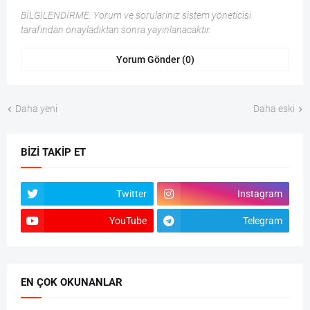
BİLGİLENDİRME: Yorum ve sorularınız sistem yöneticisi
tarafından onayladıktan sonra yayınlanacaktır.
Yorum Gönder (0)
Daha yeni
Daha eski
BIZI TAKIP ET
Twitter
Instagram
YouTube
Telegram
EN ÇOK OKUNANLAR