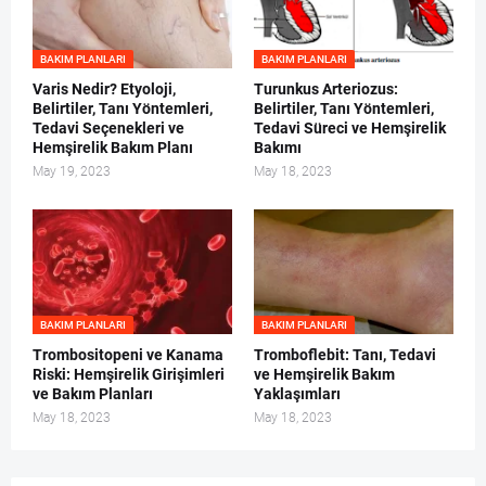
BAKIM PLANLARI
BAKIM PLANLARI
Varis Nedir? Etyoloji,
Turunkus Arteriozus:
Belirtiler, Tanı Yöntemleri,
Belirtiler, Tanı Yöntemleri,
Tedavi Seçenekleri ve
Tedavi Süreci ve Hemşirelik
Hemşirelik Bakım Planı
Bakımı
May 19, 2023
May 18, 2023
BAKIM PLANLARI
BAKIM PLANLARI
Trombositopeni ve Kanama
Tromboflebit: Tanı, Tedavi
Riski: Hemşirelik Girişimleri
ve Hemşirelik Bakım
ve Bakım Planları
Yaklaşımları
May 18, 2023
May 18, 2023