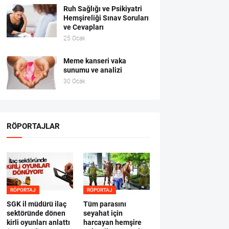
Ruh Sağlığı ve Psikiyatri
Hemşireliği Sınav Soruları
ve Cevapları
25 Ocak
Meme kanseri vaka
sunumu ve analizi
30 Ocak
RÖPORTAJLAR
RÖPORTAJ
RÖPORTAJ
SGK il müdürü ilaç
Tüm parasını
sektöründe dönen
seyahat için
kirli oyunları anlattı
harcayan hemşire