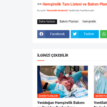
>>
Hemşirelik Tanı Listesi ve Bakım Plan
tarafından hazırlanmıştır.
Bu içerik “
Hemşirelik Akademisi
”
Daha fazlası:
Bakım Planları
hemşirelik
Facebook
Twitter
İLGİNİZİ ÇEKEBİLİR
BAKIM PLANLARI
BAKIM PL
Yenidoğan Hemşirelik Bakımı
Ventilat