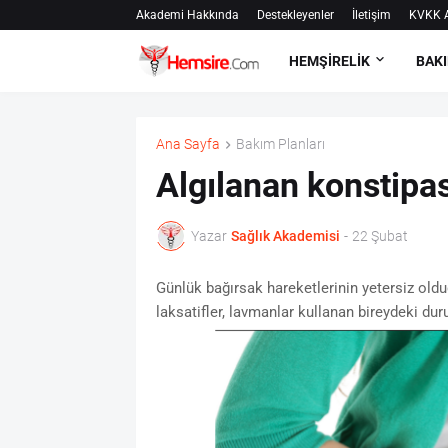
Akademi Hakkında
Destekleyenler
İletişim
KVKK A
HEMŞİRELİK
BAKI
Ana Sayfa
Bakım Planları
Algılanan konstipa
Yazar
Sağlık Akademisi
-
22 Şubat
Günlük bağırsak hareketlerinin yetersiz old
laksatifler, lavmanlar kullanan bireydeki d