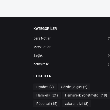
KATEGORİLER
Ders Notları
(
Mevzuatlar
Sağlık
(
hemşirelik
(
ETIKETLER
Diyabet
(2)
Gözde Çalgıcı
(2)
Hamilelik
(21)
Hemşirelik Yönetmeliği
(18)
Röportaj
(15)
vaka analizi
(8)