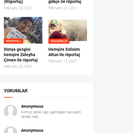
(Röportaj)
gökçe ile röportaj
February 22, 2021
February 22, 2021
RÖPORTAJ
HEMŞIRELIK
Dünya gezgini
Hemşire Gülsüm
hemşire Züleyha
Altun ile röportaj
Çimen ile röportaj
February 15, 2021
February 22, 2021
YORUMLAR
Anonymous
Kırmızı renkli yazı içermeyen soruların
cevabı ned...
Anonymous