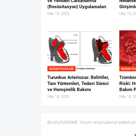
ve Yeniden Canlandırma
Nedenle
(Resüsitasyon) Uygulamaları
Girişiml
May 19, 2023
May 19, 2
BAKIM PLANLARI
BAKIM PL
Turunkus Arteriozus: Belirtiler,
Trombos
Tanı Yöntemleri, Tedavi Süreci
Riski: H
ve Hemşirelik Bakımı
Bakım P
May 18, 2023
May 18, 2
BİLGİLENDİRME: Yorum ve sorularınız sistem yöne