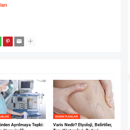
ları
ANLARI
BAKIM PLANLARI
örden Ayrılmaya Tepki:
Varis Nedir? Etyoloji, Belirtiler,