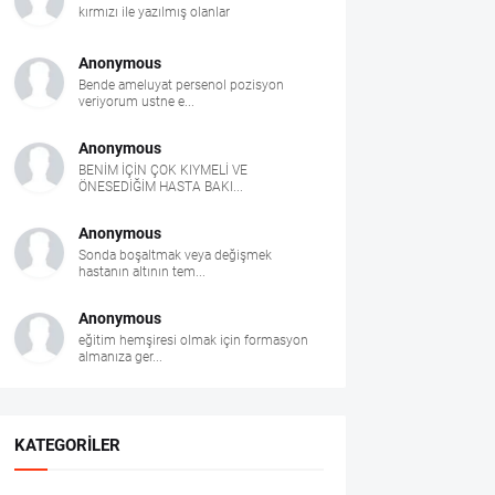
kırmızı ile yazılmış olanlar
Anonymous
Bende ameluyat persenol pozisyon
veriyorum ustne e...
Anonymous
BENİM İÇİN ÇOK KIYMELİ VE
ÖNESEDİĞİM HASTA BAKI...
Anonymous
Sonda boşaltmak veya değişmek
hastanın altının tem...
Anonymous
eğitim hemşiresi olmak için formasyon
almanıza ger...
KATEGORILER