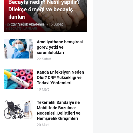
Becayiş nedir? Nasıl yapılır?
Dilekçe örneği ve becayiş
ilanları
Yazar
Sağlık Akademisi
-
15 Şubat
Ameliyathane hemşiresi
görev, yetki ve
sorumlulukları
22 Şubat
Kanda Enfeksiyon Neden
Olur? CRP Yüksekliği ve
Tedavi Yöntemleri
10 Mart
Tekerlekli Sandalye ile
Mobilitede Bozulma:
Nedenleri, Belirtileri ve
Hemşirelik Girişimleri
20 Mart