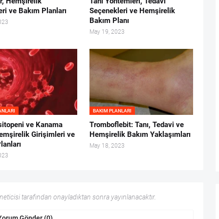
r, Hemşirelik
Tanı Yöntemleri, Tedavi
eri ve Bakım Planları
Seçenekleri ve Hemşirelik
Bakım Planı
023
May 19, 2023
ANLARI
BAKIM PLANLARI
itopeni ve Kanama
Tromboflebit: Tanı, Tedavi ve
emşirelik Girişimleri ve
Hemşirelik Bakım Yaklaşımları
lanları
May 18, 2023
023
ticisi tarafından onayladıktan sonra yayınlanacaktır.
Yorum Gönder (0)