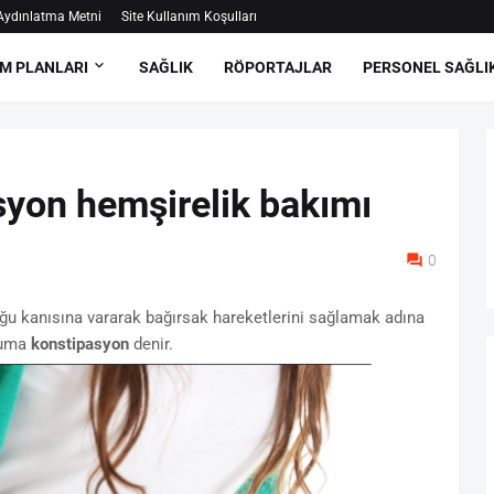
ydınlatma Metni
Site Kullanım Koşulları
M PLANLARI
SAĞLIK
RÖPORTAJLAR
PERSONEL SAĞLI
syon hemşirelik bakımı
0
uğu kanısına vararak bağırsak hareketlerini sağlamak adına
uruma
konstipasyon
denir.