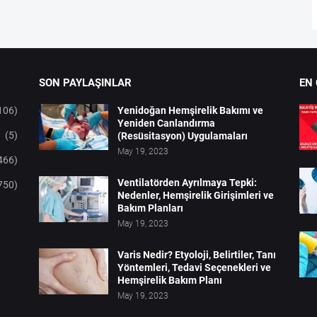
SON PAYLAŞINLAR
EN
106)
Yenidoğan Hemşirelik Bakımı ve
Yeniden Canlandırma
(5)
(Resüsitasyon) Uygulamaları
May 19, 2023
466)
Ventilatörden Ayrılmaya Tepki:
750)
Nedenler, Hemşirelik Girişimleri ve
Bakım Planları
May 19, 2023
Varis Nedir? Etyoloji, Belirtiler, Tanı
Yöntemleri, Tedavi Seçenekleri ve
Hemşirelik Bakım Planı
May 19, 2023