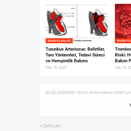
BAKIM PLANLARI
BAKIM PL
Turunkus Arteriozus: Belirtiler,
Trombos
Tanı Yöntemleri, Tedavi Süreci
Riski: H
ve Hemşirelik Bakımı
Bakım P
May 18, 2023
May 18, 2
BİLGİLENDİRME: Yorum ve sorularınız sistem yöne
Daha yeni