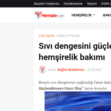
Akademi Hakkında
Destekleyenler
İletişim
KVKK A
HEMŞİRELİK
BAKI
Ana Sayfa
Bakım Planları
Sıvı dengesini güçl
hemşirelik bakımı
Yazar
Sağlık Akademisi
-
22 Şubat
Bireyin sıvı dengesinin sağlandığı fakat dah
Güçlendirmeye Hazır Oluş”
tanısı konulur.