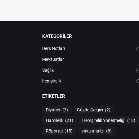
KATEGORİLER
Ders Notları
(
Mevzuatlar
Sağlık
(
hemşirelik
(
ETIKETLER
Diyabet
(2)
Gözde Çalgıcı
(2)
Hamilelik
(21)
Hemşirelik Yönetmeliği
(18)
Röportaj
(15)
vaka analizi
(8)