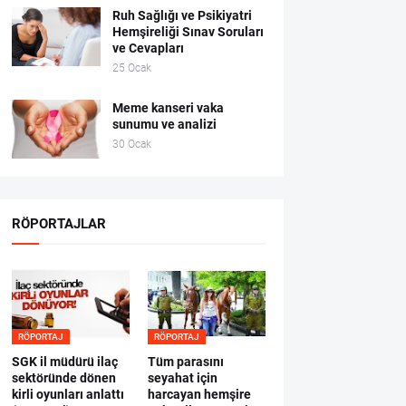
Ruh Sağlığı ve Psikiyatri
Hemşireliği Sınav Soruları
ve Cevapları
25 Ocak
Meme kanseri vaka
sunumu ve analizi
30 Ocak
RÖPORTAJLAR
RÖPORTAJ
RÖPORTAJ
SGK il müdürü ilaç
Tüm parasını
sektöründe dönen
seyahat için
kirli oyunları anlattı
harcayan hemşire