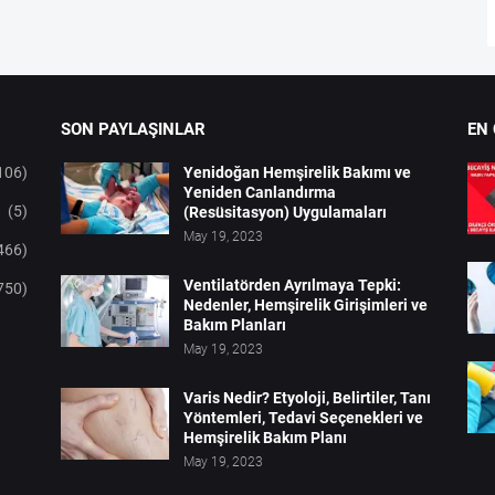
SON PAYLAŞINLAR
EN
106)
Yenidoğan Hemşirelik Bakımı ve
Yeniden Canlandırma
(5)
(Resüsitasyon) Uygulamaları
May 19, 2023
466)
Ventilatörden Ayrılmaya Tepki:
750)
Nedenler, Hemşirelik Girişimleri ve
Bakım Planları
May 19, 2023
Varis Nedir? Etyoloji, Belirtiler, Tanı
Yöntemleri, Tedavi Seçenekleri ve
Hemşirelik Bakım Planı
May 19, 2023