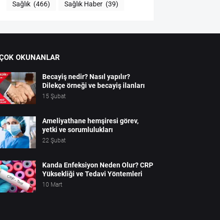
Sağlık
(466)
Sağlık Haber
(39)
 ÇOK OKUNANLAR
Becayiş nedir? Nasıl yapılır?
Dilekçe örneği ve becayiş ilanları
15 Şubat
Ameliyathane hemşiresi görev,
yetki ve sorumlulukları
22 Şubat
Kanda Enfeksiyon Neden Olur? CRP
Yüksekliği ve Tedavi Yöntemleri
10 Mart