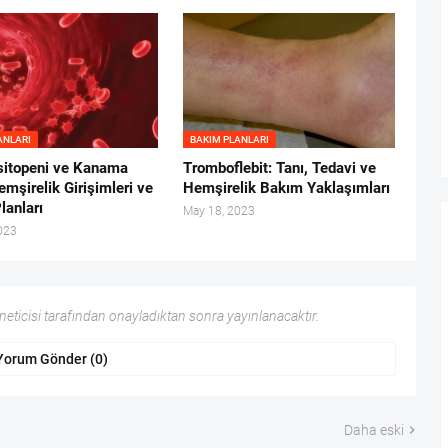
ANLARI
BAKIM PLANLARI
itopeni ve Kanama
Tromboflebit: Tanı, Tedavi ve
emşirelik Girişimleri ve
Hemşirelik Bakım Yaklaşımları
lanları
May 18, 2023
023
ticisi tarafından onayladıktan sonra yayınlanacaktır.
Yorum Gönder (0)
Daha eski