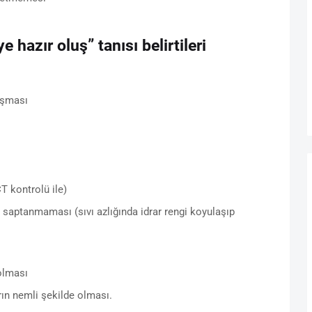
 hazır oluş” tanısı belirtileri
ışması
ÇT kontrolü ile)
saptanmaması (sıvı azlığında idrar rengi koyulaşıp
olması
ın nemli şekilde olması.