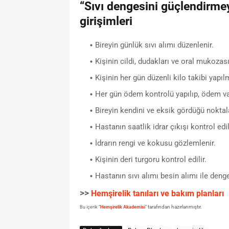
“Sıvı dengesini güçlendirmey
girişimleri
Bireyin günlük sıvı alımı düzenlenir.
Kişinin cildi, dudakları ve oral mukoza
Kişinin her gün düzenli kilo takibi yapılm
Her gün ödem kontrolü yapılıp, ödem var 
Bireyin kendini ve eksik gördüğü noktal
Hastanın saatlik idrar çıkışı kontrol edili
İdrarın rengi ve kokusu gözlemlenir.
Kişinin deri turgoru kontrol edilir.
Hastanın sıvı alımı besin alımı ile denge
>>
Hemşirelik tanıları ve bakım planları
tarafından hazırlanmıştır.
Bu içerik “
Hemşirelik Akademisi
”