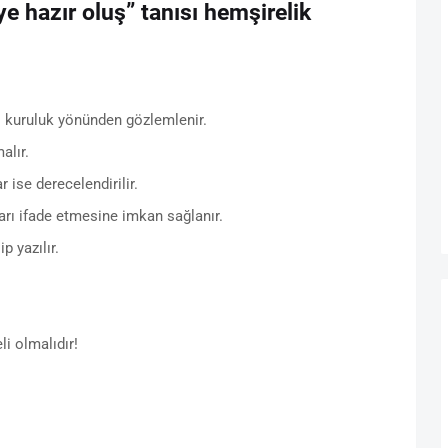
e hazır oluş” tanısı hemşirelik
sı kuruluk yönünden gözlemlenir.
alır.
ise derecelendirilir.
arı ifade etmesine imkan sağlanır.
p yazılır.
li olmalıdır!