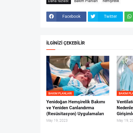
Daha fazlası:
Bakım Planları
hemşirelik
Facebook
Twitter
İLGİNİZİ ÇEKEBİLİR
BAKIM PLANLARI
BAKIM PL
Yenidoğan Hemşirelik Bakımı
Ventilat
ve Yeniden Canlandırma
Nedenle
(Resüsitasyon) Uygulamaları
Girişiml
May 19, 2023
May 19, 2