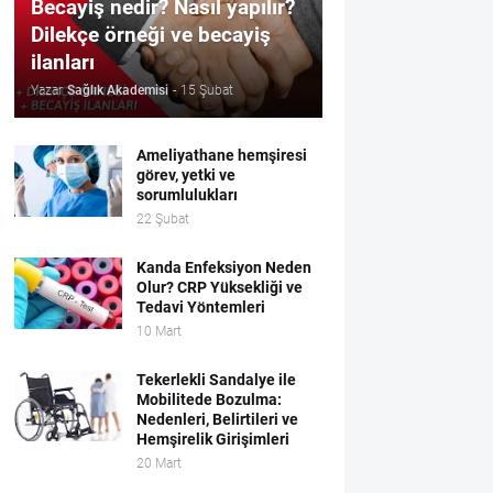
Becayiş nedir? Nasıl yapılır?
Dilekçe örneği ve becayiş
ilanları
Yazar
Sağlık Akademisi
-
15 Şubat
Ameliyathane hemşiresi
görev, yetki ve
sorumlulukları
22 Şubat
Kanda Enfeksiyon Neden
Olur? CRP Yüksekliği ve
Tedavi Yöntemleri
10 Mart
Tekerlekli Sandalye ile
Mobilitede Bozulma:
Nedenleri, Belirtileri ve
Hemşirelik Girişimleri
20 Mart