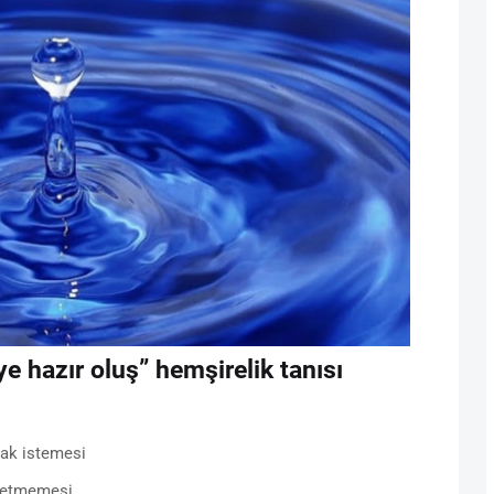
e hazır oluş” hemşirelik tanısı
mak istemesi
n etmemesi