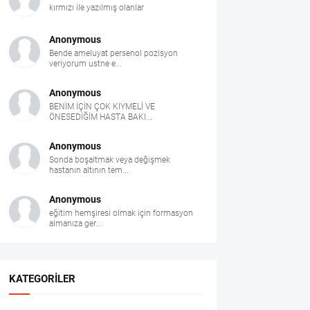
kırmızı ile yazılmış olanlar
Anonymous
Bende ameluyat persenol pozisyon
veriyorum ustne e...
Anonymous
BENİM İÇİN ÇOK KIYMELİ VE
ÖNESEDİĞİM HASTA BAKI...
Anonymous
Sonda boşaltmak veya değişmek
hastanın altının tem...
Anonymous
eğitim hemşiresi olmak için formasyon
almanıza ger...
KATEGORILER