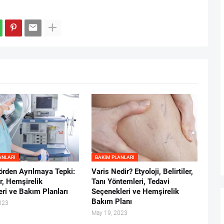
ANLARI
BAKIM PLANLARI
örden Ayrılmaya Tepki:
Varis Nedir? Etyoloji, Belirtiler,
r, Hemşirelik
Tanı Yöntemleri, Tedavi
eri ve Bakım Planları
Seçenekleri ve Hemşirelik
Bakım Planı
023
May 19, 2023