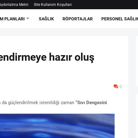
ydınlatma Metni
Site Kullanım Koşulları
M PLANLARI
SAĞLIK
RÖPORTAJLAR
PERSONEL SAĞLI
endirmeye hazır oluş
0
a da güçlendirilmek istenildiği zaman
“Sıvı Dengesini