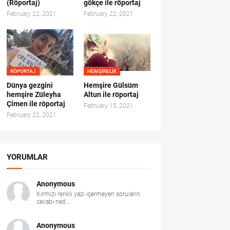
(Röportaj)
gökçe ile röportaj
February 22, 2021
February 22, 2021
RÖPORTAJ
HEMŞIRELIK
Dünya gezgini
Hemşire Gülsüm
hemşire Züleyha
Altun ile röportaj
Çimen ile röportaj
February 15, 2021
February 22, 2021
YORUMLAR
Anonymous
Kırmızı renkli yazı içermeyen soruların
cevabı ned...
Anonymous