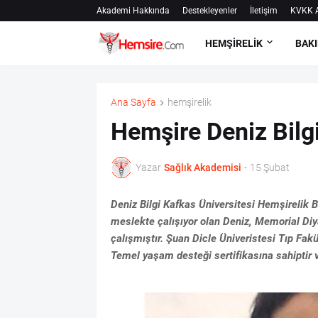
Akademi Hakkında
Destekleyenler
İletişim
KVKK A
HEMŞİRELİK
BAKI
Ana Sayfa
hemşirelik
Hemşire Deniz Bilgi 
Yazar
Sağlık Akademisi
-
15 Şubat
Deniz Bilgi Kafkas Üniversitesi Hemşirelik B
meslekte çalışıyor olan Deniz, Memorial Diy
çalışmıştır. Şuan Dicle Üniveristesi Tıp Fa
Temel yaşam desteği sertifikasına sahiptir 