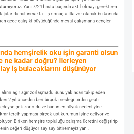
atamıyoruz. Yani 7/24 hasta başında aktif olmayı gerektiren
ajalar da bulunmakta . İş sonuçta illa zor olacak bu konuda
en gece çalış ki büyüdüğünde mesai çalışmana gençler
nda hemşirelik oku işin garanti olsun
ce ne kadar doğru? İlerleyen
ay iş bulacaklarını düşünüyor
 alımı ağır ağır zorlaşmadı. Bunu yakından takip eden
iken 2 yıl önceden beri birçok mesleği birden geçti
neredeyse çok zor oldu ve bunun en büyük nedeni yine
krar tercih yapması birçok üst kurumun işine geliyor ve
yor. Biriken hemşire topluluğu çalışma ücretini değiştirip
nin değeri düşüyor say say bitiremeyiz yani.