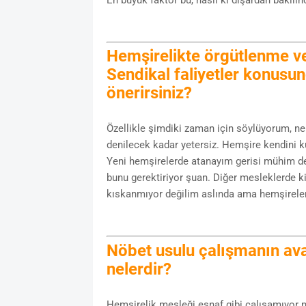
Hemşirelikte örgütlenme ve 
Sendikal faliyetler konusu
önerirsiniz?
Özellikle şimdiki zaman için söylüyorum, ne
denilecek kadar yetersiz. Hemşire kendini k
Yeni hemşirelerde atanayım gerisi mühim de
bunu gerektiriyor şuan. Diğer mesleklerde k
kıskanmıyor değilim aslında ama hemşirele
Nöbet usulu çalışmanın avan
nelerdir?
Hemşirelik mesleği esnaf gibi çalışamıyor 