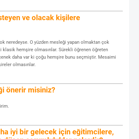
teyen ve olacak kişilere
yok neredeyse. O yüzden mesleği yapan olmaktan çok
ki klasik hemşire olmasınlar. Sürekli öğrenen öğreten
eçenek daha var ki çoğu hemşire bunu seçmiştir. Mesaimi
reler olmasınlar.
i önerir misiniz?
irim.
 iyi bir gelecek için eğitimcilere,