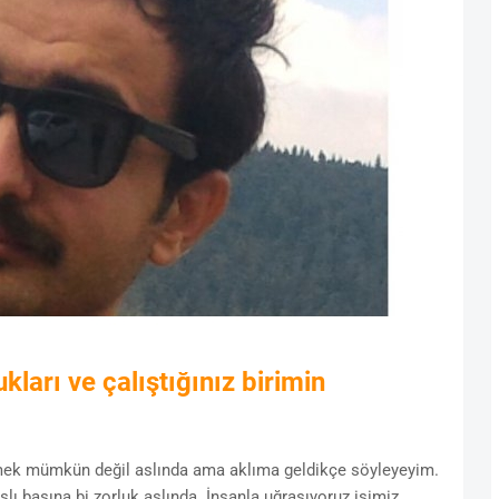
ları ve çalıştığınız birimin
irmek mümkün değil aslında ama aklıma geldikçe söyleyeyim.
lı başına bi zorluk aslında. İnsanla uğraşıyoruz işimiz