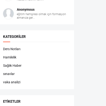
Anonymous
eğitim hemşiresi olmak için formasyon
almanıza ger...
KATEGORILER
Ders Notları
Hamilelik
Sağlık Haber
sınavlar
vaka analizi
ETIKETLER