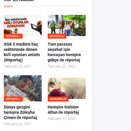
RÖPORTAJ
RÖPORTAJ
SGK il müdürü ilaç
Tüm parasını
sektöründe dönen
seyahat için
kirli oyunları anlattı
harcayan hemşire
(Röportaj)
gökçe ile röportaj
February 22, 2021
February 22, 2021
RÖPORTAJ
HEMŞIRELIK
Dünya gezgini
Hemşire Gülsüm
hemşire Züleyha
Altun ile röportaj
Çimen ile röportaj
February 15, 2021
February 22, 2021