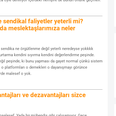
sendikal faliyetler yeterli mi?
nda meslektaşlarımıza neler
 sendika ne örgütlenme değil yeterli neredeyse yokkkk
urtarma kendini sıyırma kendini değerlendirme peşinde.
ğil peşinde, ki bunu yapması da gayet normal çünkü sistem
i o platformları o dernekleri o dayanışmayı görünce
rde malesef o yok.
tajları ve dezavantajları sizce
maalesef. Yada bir.mühendis gibi çalışamıyor. Gece