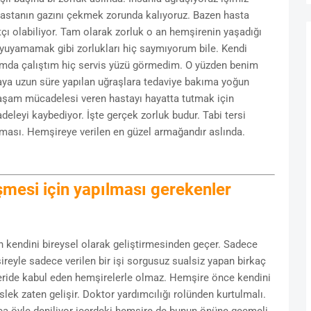
ir hastanın gazını çekmek zorunda kalıyoruz. Bazen hasta
atçı olabiliyor. Tam olarak zorluk o an hemşirenin yaşadığı
uyuyamamak gibi zorlukları hiç saymıyorum bile. Kendi
da çalıştım hiç servis yüzü görmedim. O yüzden benim
aya uzun süre yapılan uğraşlara tedaviye bakıma yoğun
aşam mücadelesi veren hastayı hayatta tutmak için
eleyi kaybediyor. İşte gerçek zorluk budur. Tabi tersi
lkması. Hemşireye verilen en güzel armağandır aslında.
şmesi için yapılması gerekenler
 kendini bireysel olarak geliştirmesinden geçer. Sadece
reyle sadece verilen bir işi sorgusuz sualsiz yapan birkaç
şleride kabul eden hemşirelerle olmaz. Hemşire önce kendini
slek zaten gelişir. Doktor yardımcılığı rolünden kurtulmalı.
nca öyle deniliyor içerdeki hemşire de bunun önüne geçmeli.