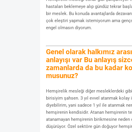
hastaları beklemeye alıp gündüz tekrar başl
bir meslek. Bu konuda avantajlarda dezavant
çok eleştiri yapmak istemiyorum ama gençs
engel olmasın diyorum.
Genel olarak halkımız arası
anlayışı var Bu anlayış siz
zamanlarda da bu kadar kol
musunuz?
Hemşirelik mesleği diğer mesleklerdeki gibi
birisiyim şahsen. 3 yıl evvel atanmak kolay 
diyebilirim, yani sadece 1 yıl ile atanmak 
hemşirenin kendisidir. Atanan hemşirenin te
atanamayan hemşirenin birikmesine neden olu
düşürüyor. Özel sektöre gün doğuyor hemşire