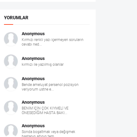
YORUMLAR
Anonymous
Kırmızı renkli yazı içermeyen soruların
cevabı ned...
Anonymous
kırmızı ile yazılmış olanlar
Anonymous
Bende ameluyat persenol pozisyon
veriyorum ustne e...
Anonymous
BENİM İÇİN ÇOK KIYMELİ VE
ÖNESEDİĞİM HASTA BAKI...
Anonymous
Sonda boşaltmak veya değişmek
hastanın altının tem...