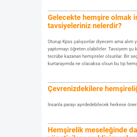
Gelecekte hemşire olmak is
tavsiyeleriniz nelerdir?
Oturup Kpss çalışsınlar diyecem ama alım 
yaptırmayı öğreten olabilirler. Tavsiyem şu 
tecrübe kazanan hemşireler olsunlar. Bir s
kurtarayımda ne olacaksa olsun bu tip hemşi
Çevrenizdekilere hemşireliğ
İnsanla parayı ayırdedebilecek herkese öner
Hemşirelik meseleğinde daha