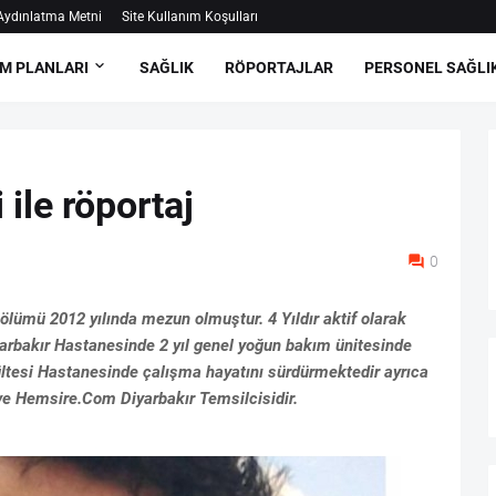
ydınlatma Metni
Site Kullanım Koşulları
M PLANLARI
SAĞLIK
RÖPORTAJLAR
PERSONEL SAĞLI
ile röportaj
0
ölümü 2012 yılında mezun olmuştur. 4 Yıldır aktif olarak
arbakır Hastanesinde 2 yıl genel yoğun bakım ünitesinde
kültesi Hastanesinde çalışma hayatını sürdürmektedir ayrıca
ve Hemsire.Com Diyarbakır Temsilcisidir.