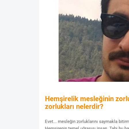
Hemşirelik mesleğinin zorluk
zorlukları nelerdir?
Evet... mesleğin zorluklarını saymakla bit
Hemşirenin temel uğraşısı insan. Tabi bu baş