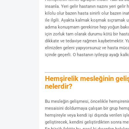
insanla. Yeri gelir hastanın nazını yeri gel
kilolu olur bazen hasta sinirli olur bazen in
ile ilgili. Ayakta kalmak koşmak sıçramak 
adıma konuşmam gerekirse hep yoğun bakım
için zorluk tam olarak durumu kötü bir hast
dikkate ve tedaviye rağmen kaybetmektir. Y
elinizden geleni yapıyorsunuz ve hasta mücad
içinde geçerli. O hastanın iyileşip ayağı ka
Hemşirelik mesleğinin geli
nelerdir?
Bu mesleğin gelişmesi, öncelikle hemşirenin
mesaisini doldurmaya çalışan bir grup hemşi
hemşireyle veya kendi işi dışında verilen i
geliştirecek, kendini geliştirdikten sonra me
En büyük faktör bu, nasıl ki dışardan bakılı