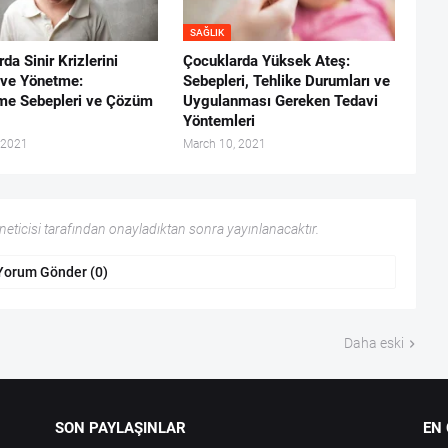
SAĞLIK
da Sinir Krizlerini
Çocuklarda Yüksek Ateş:
ve Yönetme:
Sebepleri, Tehlike Durumları ve
nme Sebepleri ve Çözüm
Uygulanması Gereken Tedavi
Yöntemleri
 2021
March 10, 2021
ticisi tarafından onayladıktan sonra yayınlanacaktır.
Yorum Gönder (0)
Daha eski
SON PAYLAŞINLAR
EN