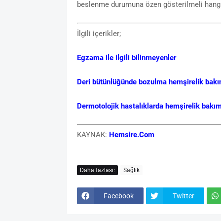
beslenme durumuna özen gösterilmeli hangi yi
İlgili içerikler;
Egzama ile ilgili bilinmeyenler
Deri bütünlüğünde bozulma hemşirelik bakı
Dermotolojik hastalıklarda hemşirelik bakım
KAYNAK:
Hemsire.Com
Daha fazlası:
Sağlık
Facebook
Twitter