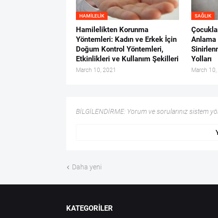
HAMILELIK
SAĞLIK
Hamilelikten Korunma
Çocuklar
Yöntemleri: Kadın ve Erkek İçin
Anlama 
Doğum Kontrol Yöntemleri,
Sinirle
Etkinlikleri ve Kullanım Şekilleri
Yolları
March 10, 2021
March 10,
BİLGİLENDİRME: Yorum ve sorularınız sistem yöne
Daha yeni
KATEGORİLER