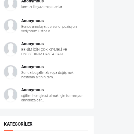
Anonymous
kırmızı ile yazılmış olanlar
Anonymous
Bende ameluyat persenol pozisyon
veriyorum ustne e...
Anonymous
BENİM İÇİN ÇOK KIYMELİ VE
ÖNESEDİĞİM HASTA BAKI...
Anonymous
Sonda boşaltmak veya değişmek
hastanın altının tem...
Anonymous
eğitim hemşiresi olmak için formasyon
almanıza ger...
KATEGORILER