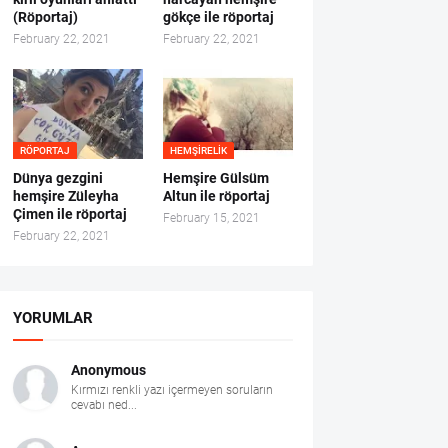
(Röportaj)
gökçe ile röportaj
February 22, 2021
February 22, 2021
RÖPORTAJ
HEMŞIRELIK
Dünya gezgini
Hemşire Gülsüm
hemşire Züleyha
Altun ile röportaj
Çimen ile röportaj
February 15, 2021
February 22, 2021
YORUMLAR
Anonymous
Kırmızı renkli yazı içermeyen soruların
cevabı ned...