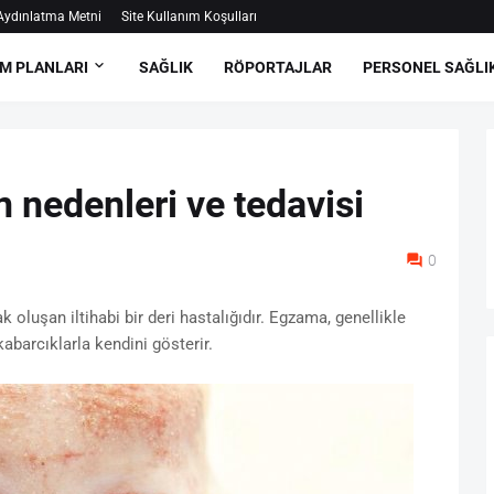
ydınlatma Metni
Site Kullanım Koşulları
M PLANLARI
SAĞLIK
RÖPORTAJLAR
PERSONEL SAĞLI
 nedenleri ve tedavisi
0
k oluşan iltihabi bir deri hastalığıdır. Egzama, genellikle
abarcıklarla kendini gösterir.