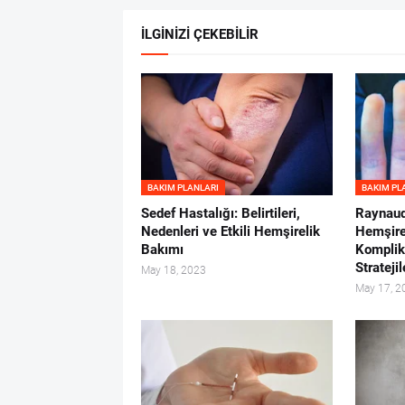
İLGİNİZİ ÇEKEBİLİR
BAKIM PLANLARI
BAKIM PL
Sedef Hastalığı: Belirtileri,
Raynaud
Nedenleri ve Etkili Hemşirelik
Hemşirel
Bakımı
Komplik
Stratejil
May 18, 2023
May 17, 2