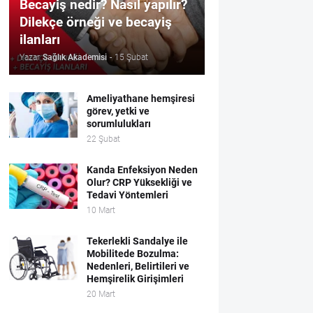
Becayiş nedir? Nasıl yapılır?
Dilekçe örneği ve becayiş
ilanları
Yazar
Sağlık Akademisi
-
15 Şubat
Ameliyathane hemşiresi
görev, yetki ve
sorumlulukları
22 Şubat
Kanda Enfeksiyon Neden
Olur? CRP Yüksekliği ve
Tedavi Yöntemleri
10 Mart
Tekerlekli Sandalye ile
Mobilitede Bozulma:
Nedenleri, Belirtileri ve
Hemşirelik Girişimleri
20 Mart