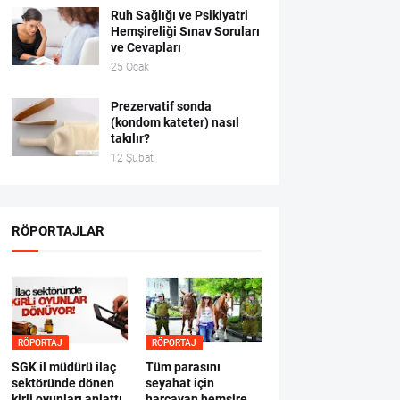
Ruh Sağlığı ve Psikiyatri
Hemşireliği Sınav Soruları
ve Cevapları
25 Ocak
Prezervatif sonda
(kondom kateter) nasıl
takılır?
12 Şubat
RÖPORTAJLAR
RÖPORTAJ
RÖPORTAJ
SGK il müdürü ilaç
Tüm parasını
sektöründe dönen
seyahat için
kirli oyunları anlattı
harcayan hemşire