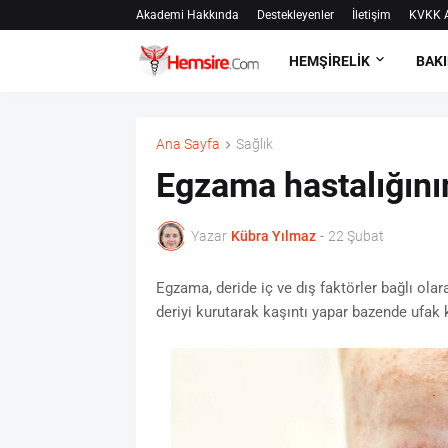
Akademi Hakkında
Destekleyenler
İletişim
KVKK A
HEMŞİRELİK
BAKI
Ana Sayfa
Sağlık
Egzama hastalığının
Yazar
Kübra Yılmaz
-
22 Şubat
Egzama, deride iç ve dış faktörler bağlı olara
deriyi kurutarak kaşıntı yapar bazende ufak k