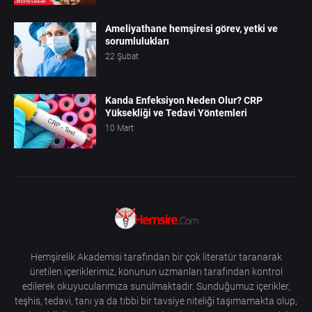
Ameliyathane hemşiresi görev, yetki ve
sorumlulukları
22 Şubat
Kanda Enfeksiyon Neden Olur? CRP
Yüksekliği ve Tedavi Yöntemleri
10 Mart
Hemşirelik Akademisi tarafından bir çok literatür taranarak
üretilen içeriklerimiz, konunun uzmanları tarafından kontrol
edilerek okuyucularımıza sunulmaktadır. Sunduğumuz içerikler,
teşhis, tedavi, tanı ya da tıbbi bir tavsiye niteliği taşımamakta olup,