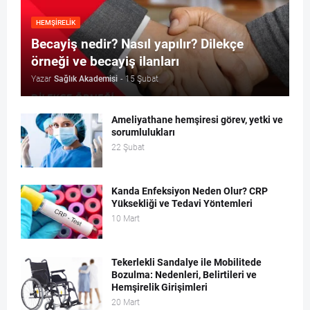
HEMŞIRELIK
Becayiş nedir? Nasıl yapılır? Dilekçe
örneği ve becayiş ilanları
Yazar
Sağlık Akademisi
-
15 Şubat
Ameliyathane hemşiresi görev, yetki ve
sorumlulukları
22 Şubat
Kanda Enfeksiyon Neden Olur? CRP
Yüksekliği ve Tedavi Yöntemleri
10 Mart
Tekerlekli Sandalye ile Mobilitede
Bozulma: Nedenleri, Belirtileri ve
Hemşirelik Girişimleri
20 Mart