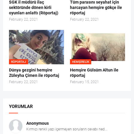
SGK il müdürü ilaç
Tüm parasını seyahat için
sektöründe dönen kirli
harcayan hemşire gökçe ile
oyunları anlattı (Röportaj)
röportaj
February 22, 2021
February 22, 2021
RÖPORTAJ
HEMŞIRELIK
Dünya gezgini hemşire
Hemşire Gülsüm Altun ile
Züleyha Çimen ile röportaj
röportaj
February 22, 2021
February 15, 2021
YORUMLAR
Anonymous
Kırmızı renkli yazı içermeyen soruların cevabı ned...