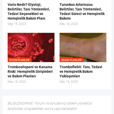
Varis Nedir? Etyoloji,
Turunkus Arteriozus:
Belirtiler, Tanı Yöntemleri,
Belirtiler, Tanı Yöntemleri,
Tedavi Seçenekleri ve
Tedavi Süreci ve Hemşirelik
Hemşirelik Bakım Planı
Bakımı
May 19, 2023
May 18, 2023
BAKIM PLANLARI
BAKIM PLANLARI
Trombositopeni ve Kanama
Tromboflebit: Tanı, Tedavi
Riski: Hemşirelik Girişimleri
ve Hemşirelik Bakım
ve Bakım Planları
Yaklaşımları
May 18, 2023
May 18, 2023
BİLGİLENDİRME: Yorum ve sorularınız sistem yöneticisi
tarafından onayladıktan sonra yayınlanacaktır.