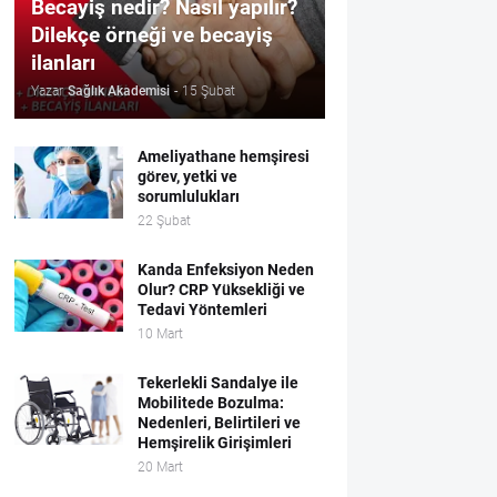
Becayiş nedir? Nasıl yapılır?
Dilekçe örneği ve becayiş
ilanları
Yazar
Sağlık Akademisi
-
15 Şubat
Ameliyathane hemşiresi
görev, yetki ve
sorumlulukları
22 Şubat
Kanda Enfeksiyon Neden
Olur? CRP Yüksekliği ve
Tedavi Yöntemleri
10 Mart
Tekerlekli Sandalye ile
Mobilitede Bozulma:
Nedenleri, Belirtileri ve
Hemşirelik Girişimleri
20 Mart