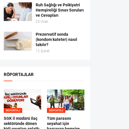
Ruh Sağlığı ve Psikiyatri
Hemşireliği Sınav Soruları
ve Cevapları
25 Ocak
Prezervatif sonda
(kondom kateter) nasıl
takılır?
12 Şubat
RÖPORTAJLAR
RÖPORTAJ
RÖPORTAJ
SGK il müdürü ilaç
Tüm parasını
sektöründe dönen
seyahat için
kirli oyunları anlattı
harcayan hemşire