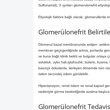
Sulfonamid), X ışınları glomerulonefrit etiyoloj
Etiyolojik faktöre bağlı olarak, glomerullerde im
Glomerülonefrit Belirtile
Glomerul bazal membranunda antijen- antikor k
membran geçirgenliğinde artma, porlarda genişl
ve buna bağlı klinik belirti ve bulgular ortaya ç
solukluk, uyku hali,iştahsızlık, bulantı, kusma,
basınçlı dokularda, ilerleyen dönemde tüm vüc
ödem tarzında
) ödem görülebilir.
Hipertansiyon, renal ödem ve renal kapsül ger
nedeniyle görme keskinliğinde azalma başlıca kli
Glomerülonefrit Tedavis