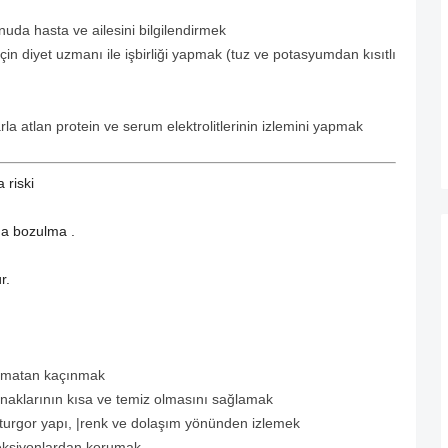
uda hasta ve ailesini bilgilendirmek
çin diyet uzmanı ile işbirliği yapmak (tuz ve potasyumdan kısıtlı
arla atlan protein ve serum elektrolitlerinin izlemini yapmak
 riski
a bozulma .
r.
lamatan kaçınmak
ırnaklarının kısa ve temiz olmasını sağlamak
 turgor yapı, |renk ve dolaşım yönünden izlemek
feksiyonlardan korumak