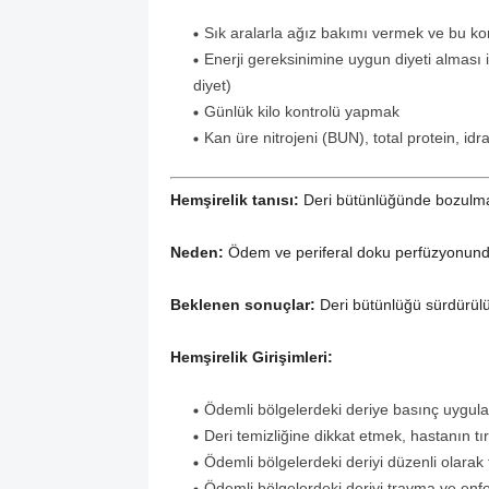
Sık aralarla ağız bakımı vermek ve bu kon
Enerji gereksinimine uygun diyeti alması i
diyet)
Günlük kilo kontrolü yapmak
Kan üre nitrojeni (BUN), total protein, idr
Hemşirelik tanısı:
Deri bütünlüğünde bozulma
Neden:
Ödem ve periferal doku perfüzyonund
Beklenen sonuçlar:
Deri bütünlüğü sürdürülü
Hemşirelik Girişimleri:
Ödemli bölgelerdeki deriye basınç uygu
Deri temizliğine dikkat etmek, hastanın t
Ödemli bölgelerdeki deriyi düzenli olarak
Ödemli bölgelerdeki deriyi travma ve en