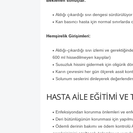
Beklenen sonuçlar:
Aldığı çıkardığı sıvı dengesi sürdürülüyor
Kan basıncı hasta için normal sınırlarda 
Hemşirelik Girişimleri:
Aldığı-çıkardığı sıvı izlemi ve gerektiğin
600 ml hissedilmeyen kayıplar)
Susuzluk hissini gidermek için oligürik
Karın çevresini her gün ölçerek assit ko
Solunum seslerini dinleyerek değerlendi
HASTA AİLE EĞİTİMİ VE
Enfeksiyondan korunma önlemleri ve enfe
Deri bütünlügünün korunmasi için yapılm
Ödemli derinin bakımı ve ödem kontrolü Ak