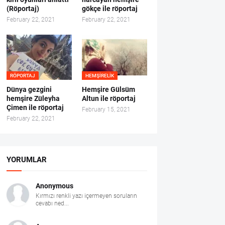
(Röportaj)
gökçe ile röportaj
February 22, 2021
February 22, 2021
RÖPORTAJ
HEMŞIRELIK
Dünya gezgini
Hemşire Gülsüm
hemşire Züleyha
Altun ile röportaj
Çimen ile röportaj
February 15, 2021
February 22, 2021
YORUMLAR
Anonymous
Kırmızı renkli yazı içermeyen soruların
cevabı ned...