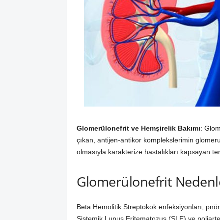
Glomerülonefrit ve Hemşirelik Bakımı
: Glom
çıkan, antijen-antikor komplekslerimin glomerul
olmasıyla karakterize hastalıkları kapsayan ter
Glomerülonefrit Nedenl
Beta Hemolitik Streptokok enfeksiyonları, pnöm
Sistemik Lupus Eritematozus (SLE) ve poliarterit