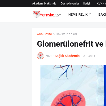
Akademi Hakkında
Destekleyenler
İletişim
KVKK A
HEMŞİRELİK
BAKI
Ana Sayfa
Bakım Planları
Glomerülonefrit ve
Yazar
Sağlık Akademisi
-
31 Ocak