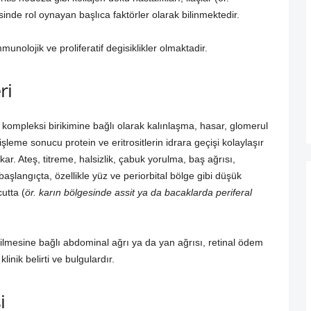
isinde rol oynayan başlıca faktörler olarak bilinmektedir.
munolojik ve proliferatif degisiklikler olmaktadir.
ri
ompleksi birikimine bağlı olarak kalınlaşma, hasar, glomerul
eme sonucu protein ve eritrositlerin idrara geçişi kolaylaşır
ıkar. Ateş, titreme, halsizlik, çabuk yorulma, baş ağrısı,
 başlangıçta, özellikle yüz ve periorbital bölge gibi düşük
utta (
ör. karın bölgesinde assit ya da bacaklarda periferal
ilmesine bağlı abdominal ağrı ya da yan ağrısı, retinal ödem
nik belirti ve bulgulardır.
i