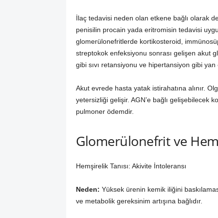
İlaç tedavisi neden olan etkene bağlı olarak d
penisilin procain yada eritromisin tedavisi uygul
glomerülonefritlerde kortikosteroid, immünosüp
streptokok enfeksiyonu sonrası gelişen akut gl
gibi sıvı retansiyonu ve hipertansiyon gibi yan e
Akut evrede hasta yatak istirahatına alınır. 
yetersizliği gelişir. AGN’e bağlı gelişebilecek k
pulmoner ödemdir.
Glomerülonefrit ve Hemş
Hemşirelik Tanısı: Akivite İntoleransı
Neden:
Yüksek ürenin kemik iliğini baskılama
ve metabolik gereksinim artışına bağlıdır.