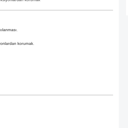
kılanması.
yonlardan korumak.