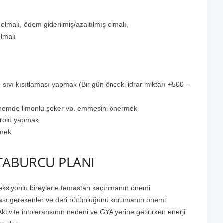
 olmalı, ödem giderilmiş/azaltılmış olmalı,
olmalı
de sıvı kısıtlaması yapmak (Bir gün önceki idrar miktarı +500 –
 dönemde limonlu şeker vb. emmesini önermek
ntrolü yapmak
rmek
 TABURCU PLANI
ksiyonlu bireylerle temastan kaçınmanın önemi
ası gerekenler ve deri bütünlüğünü korumanın önemi
tivite intoleransının nedeni ve GYA yerine getirirken enerji