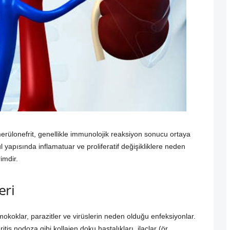
erülonefrit, genellikle immunolojik reaksiyon sonucu ortaya
 yapısında inflamatuar ve proliferatif değişikliklere neden
imdir.
eri
okoklar, parazitler ve virüslerin neden olduğu enfeksiyonlar.
is nodoza gibi kollajen doku hastalıkları, ilaçlar (ör.