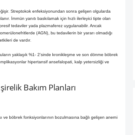
eğişir. Streptokok enfeksiyonundan sonra gelişen olgularda
anır. İmmün yanıtı baskılamak için hızlı ilerleyici tipte olan
resif tedaviler yada plazmaferez uygulanabilir. Ancak
omerülonefritlerde (AGN), bu tedavilerin bir yararı olmadığı
tkileri de vardır.
Olguların yaklaşık %1- 2’sinde kronikleşme ve son dönme böbrek
omplikasyonlar hipertansif ansefalopati, kalp yetersizliği ve
irelik Bakım Planları
sı ve böbrek fonksiyonlarının bozulmasına bağlı gelişen anemi