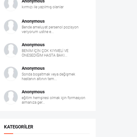
Anonymous
kırmızı ile yazılmış olanlar
Anonymous
Bende ameluyat persenol pozisyon
veriyorum ustne e...
Anonymous
BENİM İÇİN ÇOK KIYMELİ VE
ÖNESEDİĞİM HASTA BAKI...
Anonymous
Sonda boşaltmak veya değişmek
hastanın altının tem...
Anonymous
eğitim hemşiresi olmak için formasyon
almanıza ger...
KATEGORILER