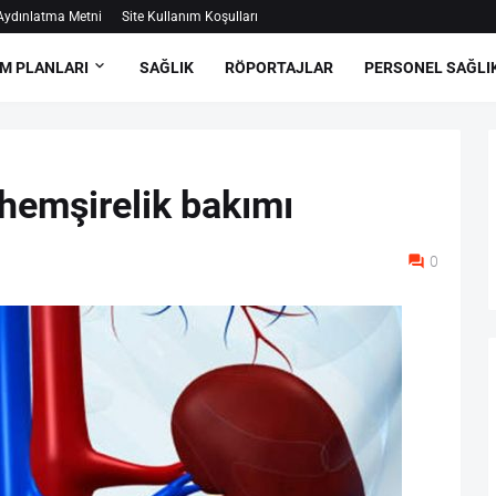
ydınlatma Metni
Site Kullanım Koşulları
M PLANLARI
SAĞLIK
RÖPORTAJLAR
PERSONEL SAĞLI
 hemşirelik bakımı
0