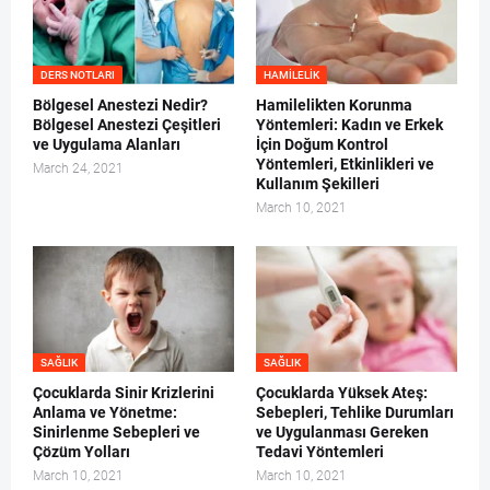
DERS NOTLARI
HAMILELIK
Bölgesel Anestezi Nedir?
Hamilelikten Korunma
Bölgesel Anestezi Çeşitleri
Yöntemleri: Kadın ve Erkek
ve Uygulama Alanları
İçin Doğum Kontrol
Yöntemleri, Etkinlikleri ve
March 24, 2021
Kullanım Şekilleri
March 10, 2021
SAĞLIK
SAĞLIK
Çocuklarda Sinir Krizlerini
Çocuklarda Yüksek Ateş:
Anlama ve Yönetme:
Sebepleri, Tehlike Durumları
Sinirlenme Sebepleri ve
ve Uygulanması Gereken
Çözüm Yolları
Tedavi Yöntemleri
March 10, 2021
March 10, 2021