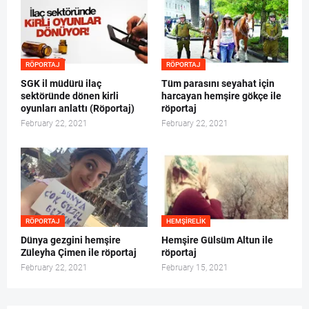
RÖPORTAJ
RÖPORTAJ
SGK il müdürü ilaç
Tüm parasını seyahat için
sektöründe dönen kirli
harcayan hemşire gökçe ile
oyunları anlattı (Röportaj)
röportaj
February 22, 2021
February 22, 2021
RÖPORTAJ
HEMŞIRELIK
Dünya gezgini hemşire
Hemşire Gülsüm Altun ile
Züleyha Çimen ile röportaj
röportaj
February 22, 2021
February 15, 2021