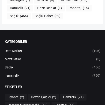
Baş Ağrısı
(1)
Cinsellik
(5)
Ders Notları
(106)
Hamilelik
(21)
Hazır Gıdalar
(1)
Röportaj
(15)
Sağlık
(466)
Sağlık Haber
(39)
KATEGORİLER
Ders Notları
(106)
Mevzuatlar
(5)
Sağlık
(466)
hemşirelik
(750)
ETIKETLER
Diyabet
(2)
Gözde Çalgıcı
(2)
Hamilelik
(21)