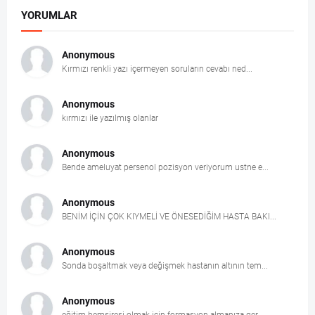
YORUMLAR
Anonymous
Kırmızı renkli yazı içermeyen soruların cevabı ned...
Anonymous
kırmızı ile yazılmış olanlar
Anonymous
Bende ameluyat persenol pozisyon veriyorum ustne e...
Anonymous
BENİM İÇİN ÇOK KIYMELİ VE ÖNESEDİĞİM HASTA BAKI...
Anonymous
Sonda boşaltmak veya değişmek hastanın altının tem...
Anonymous
eğitim hemşiresi olmak için formasyon almanıza ger...