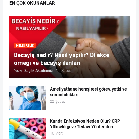
EN ÇOK OKUNANLAR
HEMŞIRELIK
Becayiş nedir? Nasıl yapılır? Dilekçe
örneği ve becayiş ilanları
Yazar
Sağlık Akademisi
-
15 Şubat
Ameliyathane hemşiresi görev, yetki ve
sorumlulukları
22 Şubat
Kanda Enfeksiyon Neden Olur? CRP
Yüksekliği ve Tedavi Yöntemleri
10 Mart