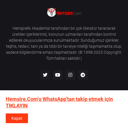
Hemşirelik Akademisi tarafından bir çok literatür taranarak
üretilen içeriklerimiz, konunun uzmanları tarafından kontrol
edilerek okuyucularımıza sunulmaktadır. Sunduğumuz içerikler,
teşhis, tedavi, tanı ya da tıbbi bir tavsiye niteliği taşımamakta olup,
sadece bilgilendirme amacı taşımaktadır. (© 1998-2025 Copyright.
Tüm hakları saklıdır.)
Hemsire.Com'u WhatsApp'tan takip etmek için
Akademi Hakkında
Destekleyenler
İletişim
TIKLAYIN
KVKK Aydınlatma Metni
Site Kullanım Koşulları
Kapat
Design -
HemsireCom