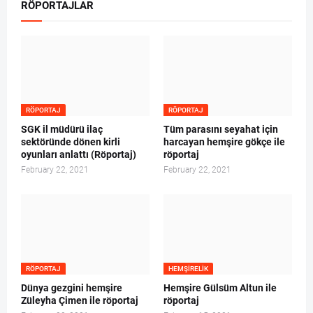
RÖPORTAJLAR
RÖPORTAJ
RÖPORTAJ
SGK il müdürü ilaç
Tüm parasını seyahat için
sektöründe dönen kirli
harcayan hemşire gökçe ile
oyunları anlattı (Röportaj)
röportaj
February 22, 2021
February 22, 2021
RÖPORTAJ
HEMŞIRELIK
Dünya gezgini hemşire
Hemşire Gülsüm Altun ile
Züleyha Çimen ile röportaj
röportaj