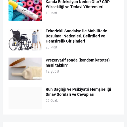
Kanda Enfeksiyon Neden Olur? CRP
Yüksekliği ve Tedavi Yöntemleri
10 Mart
Tekerlekli Sandalye ile Mobilitede
Bozulma: Nedenleri, Belirtileri ve
Hemşirelik Girişimleri
20 Mart
Prezervatif sonda (kondom kateter)
nasıl takılır?
12 Şubat
Ruh Sağlığı ve Psikiyatri Hemşireliği
Sınav Soruları ve Cevapları
25 Ocak