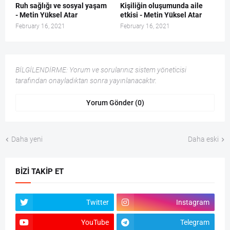
Ruh sağlığı ve sosyal yaşam
Kişiliğin oluşumunda aile
- Metin Yüksel Atar
etkisi - Metin Yüksel Atar
February 16, 2021
February 16, 2021
BİLGİLENDİRME: Yorum ve sorularınız sistem yöneticisi
tarafından onayladıktan sonra yayınlanacaktır.
Yorum Gönder (0)
Daha yeni
Daha eski
BIZI TAKIP ET
Twitter
Instagram
YouTube
Telegram