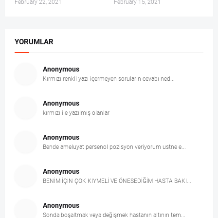
February 22, 2021
February 15, 2021
YORUMLAR
Anonymous
Kırmızı renkli yazı içermeyen soruların cevabı ned...
Anonymous
kırmızı ile yazılmış olanlar
Anonymous
Bende ameluyat persenol pozisyon veriyorum ustne e...
Anonymous
BENİM İÇİN ÇOK KIYMELİ VE ÖNESEDİĞİM HASTA BAKI...
Anonymous
Sonda boşaltmak veya değişmek hastanın altının tem...