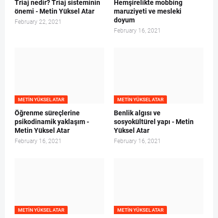
Triaj nedir? Triaj sisteminin
Hemşirelikte mobbing
önemi - Metin Yüksel Atar
maruziyeti ve mesleki
doyum
February 22, 2021
February 16, 2021
METIN YÜKSEL ATAR
METIN YÜKSEL ATAR
Öğrenme süreçlerine
Benlik algısı ve
psikodinamik yaklaşım -
sosyokültürel yapı - Metin
Metin Yüksel Atar
Yüksel Atar
February 16, 2021
February 16, 2021
METIN YÜKSEL ATAR
METIN YÜKSEL ATAR