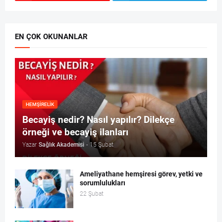
EN ÇOK OKUNANLAR
HEMŞIRELIK
Becayiş nedir? Nasıl yapılır? Dilekçe
örneği ve becayiş ilanları
Yazar
Sağlık Akademisi
-
15 Şubat
Ameliyathane hemşiresi görev, yetki ve
sorumlulukları
22 Şubat