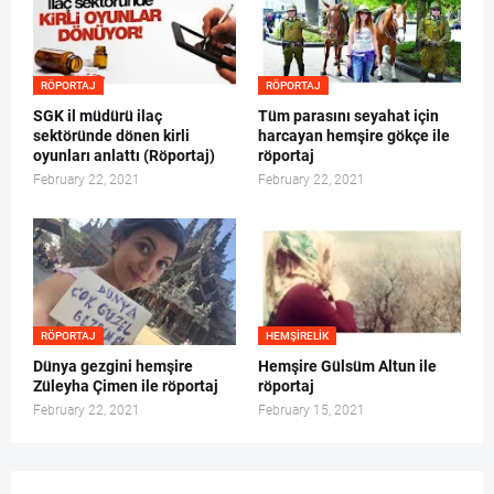
RÖPORTAJ
RÖPORTAJ
SGK il müdürü ilaç
Tüm parasını seyahat için
sektöründe dönen kirli
harcayan hemşire gökçe ile
oyunları anlattı (Röportaj)
röportaj
February 22, 2021
February 22, 2021
RÖPORTAJ
HEMŞIRELIK
Dünya gezgini hemşire
Hemşire Gülsüm Altun ile
Züleyha Çimen ile röportaj
röportaj
February 22, 2021
February 15, 2021