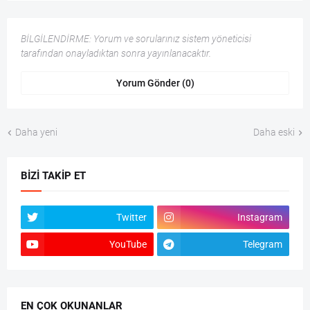
BİLGİLENDİRME: Yorum ve sorularınız sistem yöneticisi
tarafından onayladıktan sonra yayınlanacaktır.
Yorum Gönder (0)
Daha yeni
Daha eski
BIZI TAKIP ET
Twitter
Instagram
YouTube
Telegram
EN ÇOK OKUNANLAR