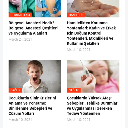
DERS NOTLARI
HAMILELIK
Bölgesel Anestezi Nedir?
Hamilelikten Korunma
Bölgesel Anestezi Çeşitleri
Yöntemleri: Kadın ve Erkek
ve Uygulama Alanları
İçin Doğum Kontrol
Yöntemleri, Etkinlikleri ve
March 24, 2021
Kullanım Şekilleri
March 10, 2021
SAĞLIK
SAĞLIK
Çocuklarda Sinir Krizlerini
Çocuklarda Yüksek Ateş:
Anlama ve Yönetme:
Sebepleri, Tehlike Durumları
Sinirlenme Sebepleri ve
ve Uygulanması Gereken
Çözüm Yolları
Tedavi Yöntemleri
March 10, 2021
March 10, 2021