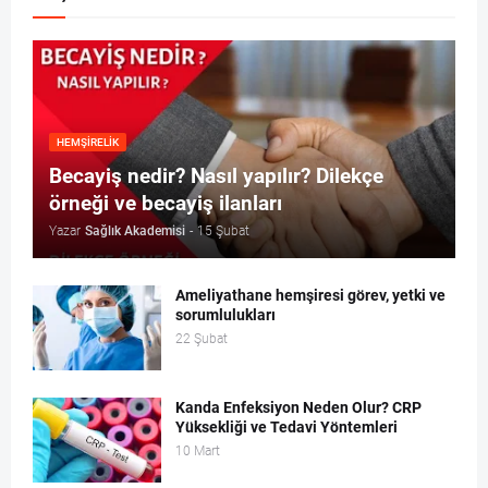
HEMŞIRELIK
Becayiş nedir? Nasıl yapılır? Dilekçe
örneği ve becayiş ilanları
Yazar
Sağlık Akademisi
-
15 Şubat
Ameliyathane hemşiresi görev, yetki ve
sorumlulukları
22 Şubat
Kanda Enfeksiyon Neden Olur? CRP
Yüksekliği ve Tedavi Yöntemleri
10 Mart