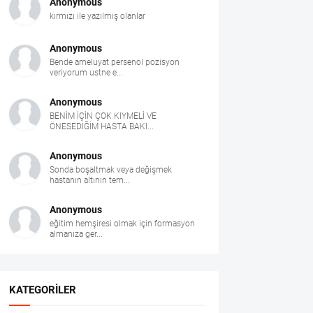
Anonymous
kırmızı ile yazılmış olanlar
Anonymous
Bende ameluyat persenol pozisyon
veriyorum ustne e...
Anonymous
BENİM İÇİN ÇOK KIYMELİ VE
ÖNESEDİĞİM HASTA BAKI...
Anonymous
Sonda boşaltmak veya değişmek
hastanın altının tem...
Anonymous
eğitim hemşiresi olmak için formasyon
almanıza ger...
KATEGORILER