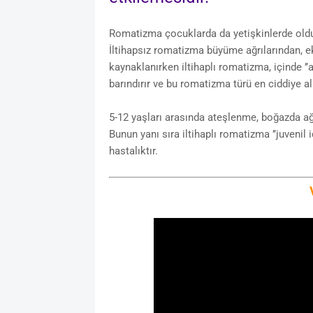
Romatizma çocuklarda da yetişkinlerde olduğu 
İltihapsız romatizma büyüme ağrılarından, e
kaynaklanırken iltihaplı romatizma, içinde ’
barındırır ve bu romatizma türü en ciddiye a
5-12 yaşları arasında ateşlenme, boğazda ağ
Bunun yanı sıra iltihaplı romatizma ’’juvenil i
hastalıktır.