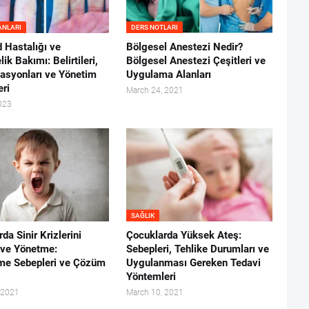
ANLARI
DERS NOTLARI
 Hastalığı ve
Bölgesel Anestezi Nedir?
ik Bakımı: Belirtileri,
Bölgesel Anestezi Çeşitleri ve
asyonları ve Yönetim
Uygulama Alanları
eri
March 24, 2021
023
SAĞLIK
da Sinir Krizlerini
Çocuklarda Yüksek Ateş:
ve Yönetme:
Sebepleri, Tehlike Durumları ve
nme Sebepleri ve Çözüm
Uygulanması Gereken Tedavi
Yöntemleri
 2021
March 10, 2021