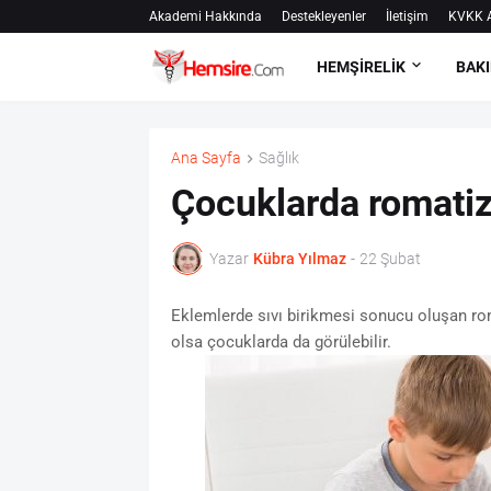
Akademi Hakkında
Destekleyenler
İletişim
KVKK A
HEMŞİRELİK
BAKI
Ana Sayfa
Sağlık
Çocuklarda romatiz
Yazar
Kübra Yılmaz
-
22 Şubat
Eklemlerde sıvı birikmesi sonucu oluşan rom
olsa çocuklarda da görülebilir.