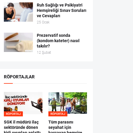
Ruh Sağlığı ve Psikiyatri
Hemşireliği Sınav Soruları
ve Cevapları
25 Ocak
Prezervatif sonda
(kondom kateter) nasıl
takılır?
12 Şubat
RÖPORTAJLAR
RÖPORTAJ
RÖPORTAJ
SGK il müdürü ilaç
Tüm parasını
sektöründe dönen
seyahat için
kirli oyunları anlattı
harcayan hemşire