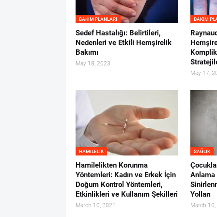
BAKIM PLANLARI
BAKIM PL
Sedef Hastalığı: Belirtileri,
Raynaud
Nedenleri ve Etkili Hemşirelik
Hemşirel
Bakımı
Komplik
Stratejil
May 18, 2023
May 17, 2
HAMILELIK
SAĞLIK
Hamilelikten Korunma
Çocuklar
Yöntemleri: Kadın ve Erkek İçin
Anlama 
Doğum Kontrol Yöntemleri,
Sinirle
Etkinlikleri ve Kullanım Şekilleri
Yolları
March 10, 2021
March 10,