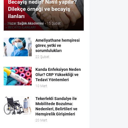
Becayiş nedir? Nasıl yapılır?
Dilekçe örneği ve becayiş
ilanları
Yazar
Sağlık Akademisi
-
15 Şubat
Ameliyathane hemşiresi
görev, yetki ve
sorumlulukları
22 Şubat
Kanda Enfeksiyon Neden
Olur? CRP Yüksekliği ve
Tedavi Yöntemleri
10 Mart
Tekerlekli Sandalye ile
Mobilitede Bozulma:
Nedenleri, Belirtileri ve
Hemşirelik Girişimleri
20 Mart