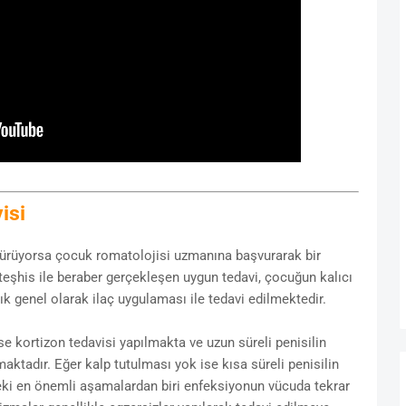
isi
sürüyorsa çocuk romatolojisi uzmanına başvurarak bir
 teşhis ile beraber gerçekleşen uygun tedavi, çocuğun kalıcı
ık genel olarak ilaç uygulaması ile tedavi edilmektedir.
se kortizon tedavisi yapılmakta ve uzun süreli penisilin
maktadır. Eğer kalp tutulması yok ise kısa süreli penisilin
deki en önemli aşamalardan biri enfeksiyonun vücuda tekrar