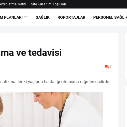
ydınlatma Metni
Site Kullanım Koşulları
M PLANLARI
SAĞLIK
RÖPORTAJLAR
PERSONEL SAĞLI
ma ve tedavisi
0
atizma ileriki yaşların hastalığı olmasına rağmen nadirde