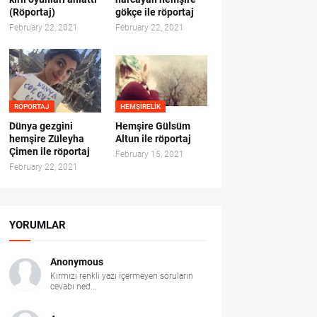
(Röportaj)
gökçe ile röportaj
February 22, 2021
February 22, 2021
RÖPORTAJ
HEMŞIRELIK
Dünya gezgini
Hemşire Gülsüm
hemşire Züleyha
Altun ile röportaj
Çimen ile röportaj
February 15, 2021
February 22, 2021
YORUMLAR
Anonymous
Kırmızı renkli yazı içermeyen soruların
cevabı ned...