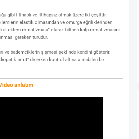
gibi iltihaplı ve iltihapsız olmak üzere iki çeşittir.
klemlerin elastik olmasından ve omurga eğriliklerinden
’akut eklem romatizması’’ olarak bilinen kalp romatizmasını
lınması gereken türüdür.
rı ve bademciklerin şişmesi şeklinde kendini gösterir.
diopatik artrit’’ de erken kontrol altına alınabilen bir
Video anlatım