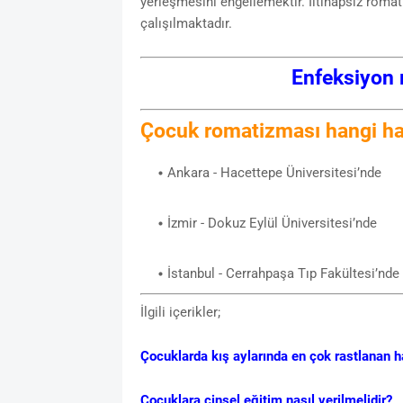
yerleşmesini engellemektir. İltihapsız romat
çalışılmaktadır.
Enfeksiyon r
Çocuk romatizması hangi has
Ankara - Hacettepe Üniversitesi’nde
İzmir - Dokuz Eylül Üniversitesi’nde
İstanbul - Cerrahpaşa Tıp Fakültesi’nde
İlgili içerikler;
Çocuklarda kış aylarında en çok rastlanan ha
Çocuklara cinsel eğitim nasıl verilmelidir?