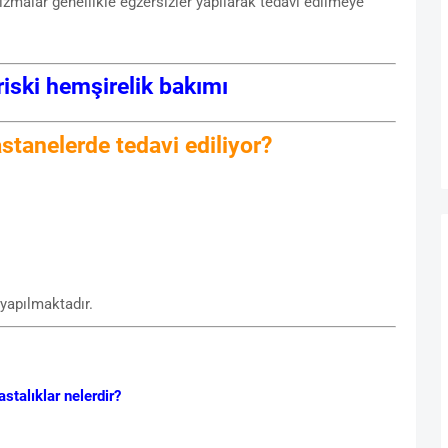
izmalar genellikle egzersizler yapılarak tedavi edilmeye
iski hemşirelik bakımı
tanelerde tedavi ediliyor?
 yapılmaktadır.
stalıklar nelerdir?