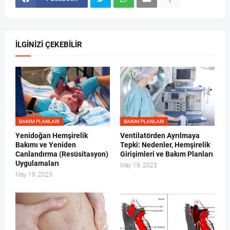
İLGİNİZİ ÇEKEBİLİR
BAKIM PLANLARI
BAKIM PLANLARI
Yenidoğan Hemşirelik
Ventilatörden Ayrılmaya
Bakımı ve Yeniden
Tepki: Nedenler, Hemşirelik
Canlandırma (Resüsitasyon)
Girişimleri ve Bakım Planları
Uygulamaları
May 19, 2023
May 19, 2023