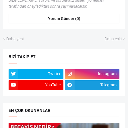
BİLGİLENDİRME: Yorum ve sorularınız sistem yöneticisi
tarafından onayladıktan sonra yayınlanacaktır.
Yorum Gönder (0)
Daha yeni
Daha eski
BIZI TAKIP ET
Twitter
Instagram
YouTube
Telegram
EN ÇOK OKUNANLAR