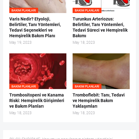
BAKIM PLANLARI
BAKIM PLANLARI
Varis Nedir? Etyoloji,
Turunkus Arteriozus:
Belirtiler, Tanı Yöntemleri,
Belirtiler, Tanı Yöntemleri,
Tedavi Seçenekleri ve
Tedavi Süreci ve Hemşirelik
Hemşirelik Bakım Planı
Bakımı
May 19, 2023
May 18, 2023
BAKIM PLANLARI
BAKIM PLANLARI
Trombositopeni ve Kanama
Tromboflebit: Tanı, Tedavi
Riski: Hemşirelik Girişimleri
ve Hemşirelik Bakım
ve Bakım Planları
Yaklaşımları
May 18, 2023
May 18, 2023