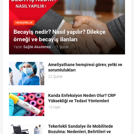
HEMŞIRELIK
Becayiş nedir? Nasıl yapılır? Dilekçe
örneği ve becayiş ilanları
Yazar
Sağlık Akademisi
-
15 Şubat
Ameliyathane hemşiresi görev, yetki ve
sorumlulukları
22 Şubat
Kanda Enfeksiyon Neden Olur? CRP
Yüksekliği ve Tedavi Yöntemleri
10 Mart
Tekerlekli Sandalye ile Mobilitede
Bozulma: Nedenleri, Belirtileri ve