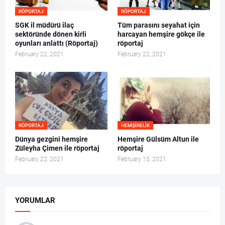
RÖPORTAJ
RÖPORTAJ
SGK il müdürü ilaç
Tüm parasını seyahat için
sektöründe dönen kirli
harcayan hemşire gökçe ile
oyunları anlattı (Röportaj)
röportaj
February 22, 2021
February 22, 2021
RÖPORTAJ
HEMŞIRELIK
Dünya gezgini hemşire
Hemşire Gülsüm Altun ile
Züleyha Çimen ile röportaj
röportaj
February 22, 2021
February 15, 2021
YORUMLAR