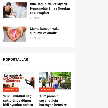
Ruh Sağlığı ve Psikiyatri
Hemşireliği Sınav Soruları
ve Cevapları
25 Ocak
Meme kanseri vaka
sunumu ve analizi
30 Ocak
RÖPORTAJLAR
RÖPORTAJ
RÖPORTAJ
SGK il müdürü ilaç
Tüm parasını
sektöründe dönen
seyahat için
kirli oyunları anlattı
harcayan hemşire