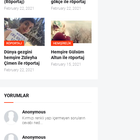
(Röportaj)
gökçe ile röportaj
February 22, 2021
February 22, 2021
RÖPORTAJ
HEMŞIRELIK
Dünya gezgini
Hemşire Gülsüm
hemşire Züleyha
Altun ile röportaj
Çimen ile röportaj
February 15, 2021
February 22, 2021
YORUMLAR
Anonymous
Kırmızı renkli yazı içermeyen soruların
cevabı ned...
Anonymous