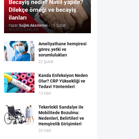
Becayiş nedir? Nasıl yapılır?
Dilekçe örneği ve becayiş
ilanları
Yazar
Sağlık Akademisi
-
15 Şubat
Ameliyathane hemşiresi
görev, yetki ve
sorumlulukları
22 Şubat
Kanda Enfeksiyon Neden
Olur? CRP Yüksekliği ve
Tedavi Yöntemleri
10 Mart
Tekerlekli Sandalye ile
Mobilitede Bozulma:
Nedenleri, Belirtileri ve
Hemşirelik Girişimleri
20 Mart