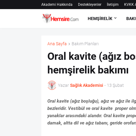
Akademi Hakkında
Destekleyenler
İletişim
KVKK A
HEMŞİRELİK
BAKI
Ana Sayfa
Bakım Planları
Oral kavite (ağız b
hemşirelik bakımı
Yazar
Sağlık Akademisi
-
13 Şubat
Oral kavite (ağız boşluğu), ağız ve ağız ile il
bezleridir. Vestibül ve oral kavite proper ol
yanaklar arasındaki alandır. Oral kavite pro
damak, altta dil ve ağız tabanı, geride orofar