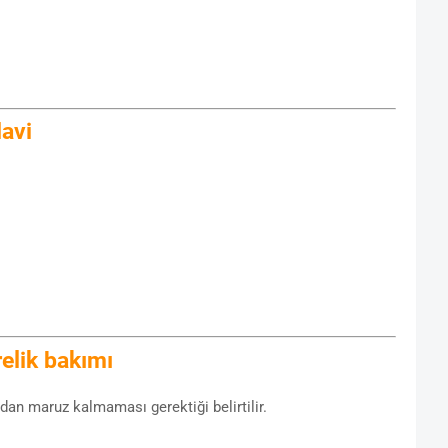
davi
relik bakımı
an maruz kalmaması gerektiği belirtilir.