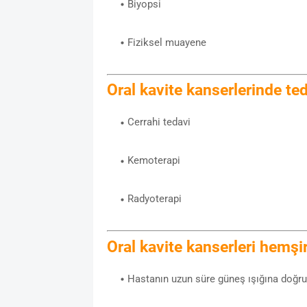
Biyopsi
Fiziksel muayene
Oral kavite kanserlerinde te
Cerrahi tedavi
Kemoterapi
Radyoterapi
Oral kavite kanserleri hemşi
Hastanın uzun süre güneş ışığına doğrud