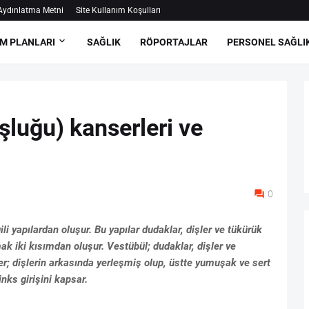
ydınlatma Metni
Site Kullanım Koşulları
M PLANLARI
SAĞLIK
RÖPORTAJLAR
PERSONEL SAĞLI
oşluğu) kanserleri ve
0
gili yapılardan oluşur. Bu yapılar dudaklar, dişler ve tükürük
mak iki kısımdan oluşur. Vestübül; dudaklar, dişler ve
per; dişlerin arkasında yerleşmiş olup, üstte yumuşak ve sert
inks girişini kapsar.