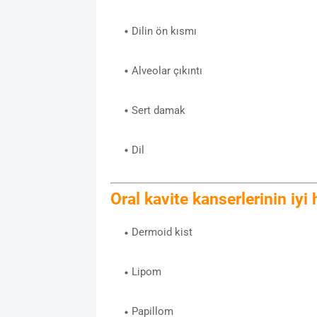
Dilin ön kısmı
Alveolar çıkıntı
Sert damak
Dil
Oral kavite kanserlerinin iyi
Dermoid kist
Lipom
Papillom