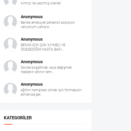
kırmızı ile yazılmış olanlar
Anonymous
Bende ameluyat persenol pozisyon
veriyorum ustne e...
Anonymous
BENİM İÇİN ÇOK KIYMELİ VE
ÖNESEDİĞİM HASTA BAKI...
Anonymous
Sonda boşaltmak veya değişmek
hastanın altının tem...
Anonymous
eğitim hemşiresi olmak için formasyon
almanıza ger...
KATEGORILER