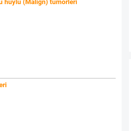
tü huylu (Malign) tümörleri
eri