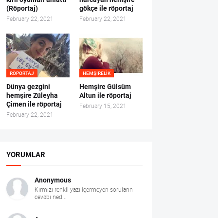
(Röportaj)
gökçe ile röportaj
February 22, 2021
February 22, 2021
RÖPORTAJ
HEMŞIRELIK
Dünya gezgini
Hemşire Gülsüm
hemşire Züleyha
Altun ile röportaj
Çimen ile röportaj
February 15, 2021
February 22, 2021
YORUMLAR
Anonymous
Kırmızı renkli yazı içermeyen soruların
cevabı ned...