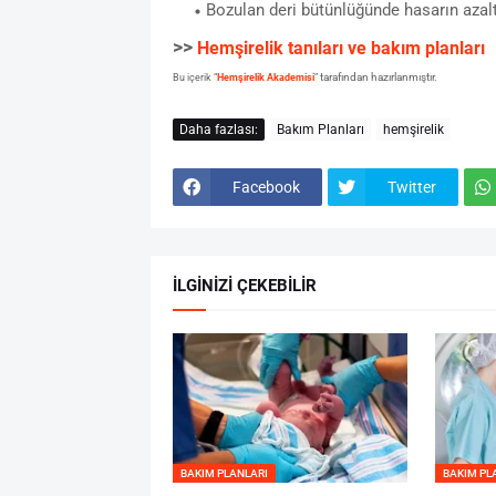
Bozulan deri bütünlüğünde hasarın azaltı
>>
Hemşirelik tanıları ve bakım planları
tarafından hazırlanmıştır.
Bu içerik “
Hemşirelik Akademisi
”
Daha fazlası:
Bakım Planları
hemşirelik
Facebook
Twitter
İLGİNİZİ ÇEKEBİLİR
BAKIM PLANLARI
BAKIM PL