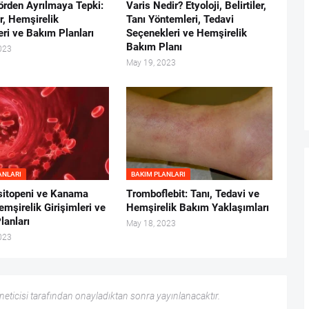
örden Ayrılmaya Tepki:
Varis Nedir? Etyoloji, Belirtiler,
r, Hemşirelik
Tanı Yöntemleri, Tedavi
eri ve Bakım Planları
Seçenekleri ve Hemşirelik
Bakım Planı
023
May 19, 2023
ANLARI
BAKIM PLANLARI
itopeni ve Kanama
Tromboflebit: Tanı, Tedavi ve
emşirelik Girişimleri ve
Hemşirelik Bakım Yaklaşımları
lanları
May 18, 2023
023
ticisi tarafından onayladıktan sonra yayınlanacaktır.