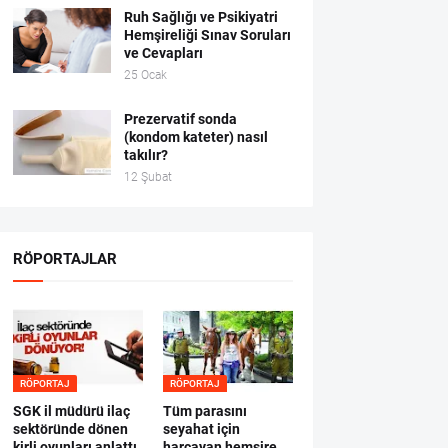
Ruh Sağlığı ve Psikiyatri
Hemşireliği Sınav Soruları
ve Cevapları
25 Ocak
Prezervatif sonda
(kondom kateter) nasıl
takılır?
12 Şubat
RÖPORTAJLAR
RÖPORTAJ
RÖPORTAJ
SGK il müdürü ilaç
Tüm parasını
sektöründe dönen
seyahat için
kirli oyunları anlattı
harcayan hemşire