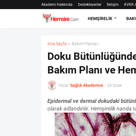
Akademi Hakkında
Destekleyenler
İletişim
KVKK A
HEMŞİRELİK
BAKI
Ana Sayfa
Bakım Planları
Doku Bütünlüğünde 
Bakım Planı ve Hemş
Yazar
Sağlık Akademisi
-
28 Ocak
Epidermal ve dermal dokudaki bütün
olarak adlandırılır. Hemşirelik nanda 