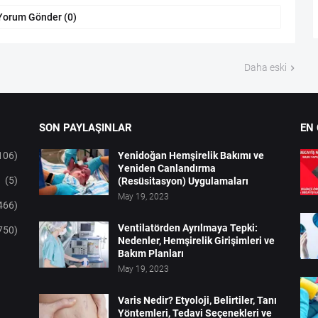
Yorum Gönder (0)
Daha eski
SON PAYLAŞINLAR
EN
106)
Yenidoğan Hemşirelik Bakımı ve
Yeniden Canlandırma
(5)
(Resüsitasyon) Uygulamaları
May 19, 2023
466)
Ventilatörden Ayrılmaya Tepki:
750)
Nedenler, Hemşirelik Girişimleri ve
Bakım Planları
May 19, 2023
Varis Nedir? Etyoloji, Belirtiler, Tanı
Yöntemleri, Tedavi Seçenekleri ve