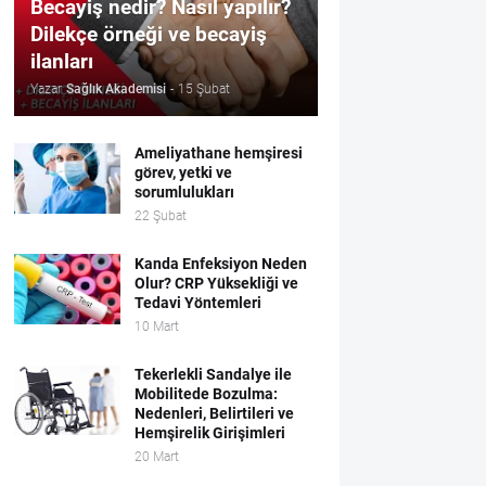
Becayiş nedir? Nasıl yapılır?
Dilekçe örneği ve becayiş
ilanları
Yazar
Sağlık Akademisi
-
15 Şubat
Ameliyathane hemşiresi
görev, yetki ve
sorumlulukları
22 Şubat
Kanda Enfeksiyon Neden
Olur? CRP Yüksekliği ve
Tedavi Yöntemleri
10 Mart
Tekerlekli Sandalye ile
Mobilitede Bozulma:
Nedenleri, Belirtileri ve
Hemşirelik Girişimleri
20 Mart