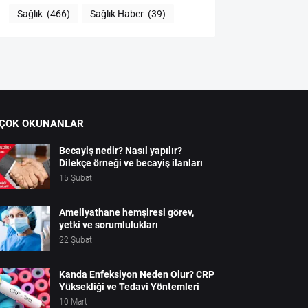
Sağlık
(466)
Sağlık Haber
(39)
 ÇOK OKUNANLAR
Becayiş nedir? Nasıl yapılır?
Dilekçe örneği ve becayiş ilanları
15 Şubat
Ameliyathane hemşiresi görev,
yetki ve sorumlulukları
22 Şubat
Kanda Enfeksiyon Neden Olur? CRP
Yüksekliği ve Tedavi Yöntemleri
10 Mart