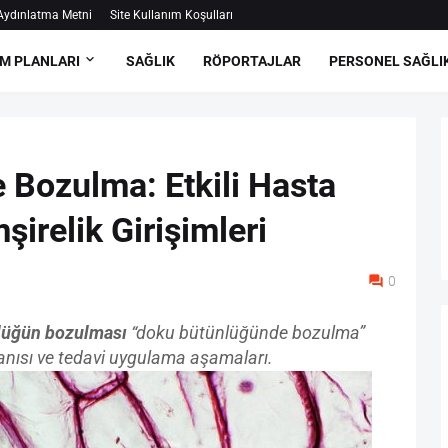
ydınlatma Metni
Site Kullanım Koşulları
M PLANLARI
SAĞLIK
RÖPORTAJLAR
PERSONEL SAĞLI
Bozulma: Etkili Hasta
irelik Girişimleri
0
lüğün bozulması
“doku bütünlüğünde bozulma”
tanısı ve tedavi uygulama aşamaları.