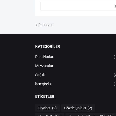
Daha yeni
KATEGORİLER
Ders Notları
(
Mevzuatlar
Sağlık
(
hemşirelik
(
ETIKETLER
Diyabet
(2)
Gözde Çalgıcı
(2)