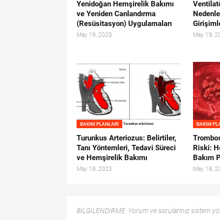
Yenidoğan Hemşirelik Bakımı
Ventilat
ve Yeniden Canlandırma
Nedenle
(Resüsitasyon) Uygulamaları
Girişiml
May 19, 2023
May 19, 2
BAKIM PLANLARI
BAKIM PL
Turunkus Arteriozus: Belirtiler,
Trombos
Tanı Yöntemleri, Tedavi Süreci
Riski: H
ve Hemşirelik Bakımı
Bakım P
May 18, 2023
May 18, 2
BİLGİLENDİRME: Yorum ve sorularınız sistem yöne