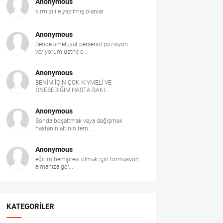
Anonymous
kırmızı ile yazılmış olanlar
Anonymous
Bende ameluyat persenol pozisyon
veriyorum ustne e...
Anonymous
BENİM İÇİN ÇOK KIYMELİ VE
ÖNESEDİĞİM HASTA BAKI...
Anonymous
Sonda boşaltmak veya değişmek
hastanın altının tem...
Anonymous
eğitim hemşiresi olmak için formasyon
almanıza ger...
KATEGORILER